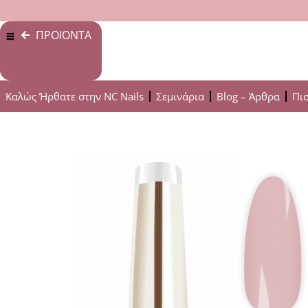
ΠΡΟΪΟΝΤΑ
Καλώς Ήρθατε στην NC Nails
Σεμινάρια
Blog – Άρθρα
Πι