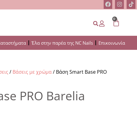
0
Καταστήματα
Έλα στην παρέα της NC Nails
Επικοινωνία
σεις
/
Βάσεις με χρώμα
/ Βάση Smart Base PRO
se PRO Barelia