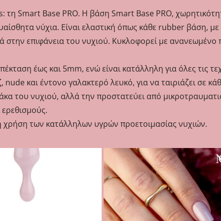
s: τη Smart Base PRO. Η βάση Smart Base PRO, χωρητικότη
υαίσθητα νύχια. Είναι ελαστική όπως κάθε rubber βάση, με
ά στην επιφάνεια του νυχιού. Κυκλοφορεί με ανανεωμένο π
πέκταση έως και 5mm, ενώ είναι κατάλληλη για όλες τις τε
 nude και έντονο γαλακτερό λευκό, για να ταιριάζει σε κάθ
λάκα του νυχιού, αλλά την προστατεύει από μικροτραυματι
 ερεθισμούς.
η χρήση των κατάλληλων υγρών προετοιμασίας νυχιών.