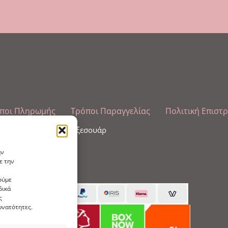
ποι Πληρωμής
Τρόποι Παραγγελίας
Πολιτική Επιστ
λωπισμού άκρων και αξεσουάρ
ην
ε την
ούμε
δικά
ς
υνατότητες.