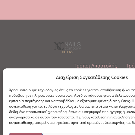
Τρόποι Αποστολής
Τρό
Εμπόριο Ειδών Ονυχοπλαστικής, Καλ
Διαχείριση Συγκατάθεσης Cookies
τηλ: 213-0415386
Χρησιμοποιούμε τεχνολογίες όπως τα cookies για την αποθήκευση ή/και τ
info@ncnails.gr
πρόσβαση σε πληροφορίες συσκευών. Αυτό το κάνουμε για να βελτιώσουμ
εμπειρία περιήγησης και να προβάλλουμε εξατομικευμένες διαφημίσεις. Η
συγκατάθεση για τις εν λόγω τεχνολογίες θα μας επιτρέψει να επεξεργαστ
δεδομένα προσωπικού χαρακτήρα, όπως συμπεριφορά περιήγησης ή μονα
αναγνωριστικά σε αυτόν τον ιστότοπο. Η μη συγκατάθεση ή η ανάκληση τη
συγκατάθεσης, μπορεί να επηρεάσει αρνητικά ορισμένες λειτουργίες και δ