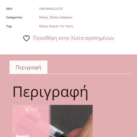
SKU
5902444225375
Categories
,
Βάσεις
Βάσεις διάφανες
Tag
Βάσεις Repair NC Nails
Προσθήκη στην λίστα αγαπημένων
Περιγραφή
Περιγραφή