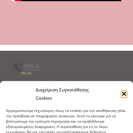
Τρόποι Αποστολής
Τρόποι Πληρωμής
Διαχείριση Συγκατάθεσης
Cookies
Τρόποι Παραγγελίας
Πολιτική Επιστροφών
Χρησιμοποιούμε τεχνολογίες όπως τα cookies για την αποθήκευση ή/και
Πολιτική Cookies
την πρόσβαση σε πληροφορίες συσκευών. Αυτό το κάνουμε για να
βελτιώσουμε την εμπειρία περιήγησης και να προβάλλουμε
Εμπόριο Ειδών Ονυχοπλαστικής, Καλλωπισμού
εξατομικευμένες διαφημίσεις. Η συγκατάθεση για τις εν λόγω
άκρων και αξεσουάρ
τεχνολογίες θα μας επιτρέψει να επεξεργαστούμε δεδομένα