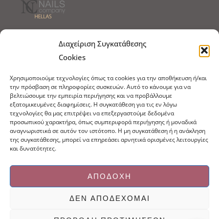
Τρόποι Αποστολής
Τρόποι Πληρωμής
Διαχείριση Συγκατάθεσης
Cookies
Τρόποι Παραγγελίας
Πολιτική Επιστροφών
Χρησιμοποιούμε τεχνολογίες όπως τα cookies για την αποθήκευση ή/και
Πολιτική Cookies
την πρόσβαση σε πληροφορίες συσκευών. Αυτό το κάνουμε για να
βελτιώσουμε την εμπειρία περιήγησης και να προβάλλουμε
Εμπόριο Ειδών Ονυχοπλαστικής, Καλλωπισμού
εξατομικευμένες διαφημίσεις. Η συγκατάθεση για τις εν λόγω
άκρων και αξεσουάρ
τεχνολογίες θα μας επιτρέψει να επεξεργαστούμε δεδομένα
προσωπικού χαρακτήρα, όπως συμπεριφορά περιήγησης ή μοναδικά
τηλ: 213-0415386
αναγνωριστικά σε αυτόν τον ιστότοπο. Η μη συγκατάθεση ή η ανάκληση
info@ncnails.gr
της συγκατάθεσης, μπορεί να επηρεάσει αρνητικά ορισμένες λειτουργίες
και δυνατότητες.
ΑΠΟΔΟΧΉ
ΔΕΝ ΑΠΟΔΈΧΟΜΑΙ
Κατασκευή ιστοσελίδων Mediaspot.gr