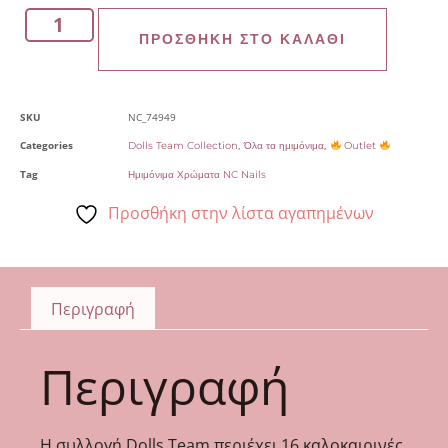
ΠΡΟΣΘΉΚΗ ΣΤΟ ΚΑΛΆΘΙ
SKU
NC_74949
Categories
,
,
Dolls Team Collection
Όλα τα ημιμόνιμα
Outlet
Tag
Ημιμόνιμα Χρώματα NC Nails
Προσθήκη στην λίστα αγαπημένων
Περιγραφή
Περιγραφή
Η συλλογή Dolls Team περιέχει 16 καλοκαιρινές