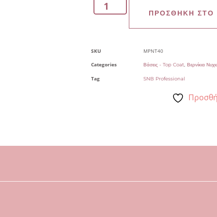
ΠΡΟΣΘΉΚΗ ΣΤΟ
SKU
MPNT40
Categories
,
Βάσεις - Top Coat
Βερνίκια Νυχ
Tag
SNB Professional
Προσθή