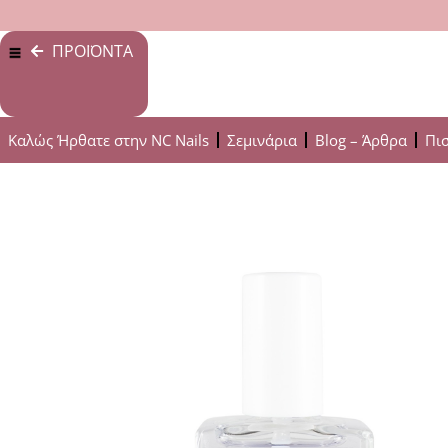
ΠΡΟΪΟΝΤΑ
Καλώς Ήρθατε στην NC Nails
Σεμινάρια
Blog – Άρθρα
Πι