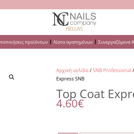
στοποιήσεις προϊόντων
Λίστα αγαπημένων
Συνεργαζόμενα 
Αρχική σελίδα
/
SNB Professional
Express SNB
Top Coat Expr
4.60
€