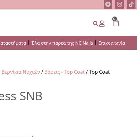
0
Καταστήματα
Έλα στην παρέα της NC Nails
Επικοινωνία
/
Βερνίκια Νυχιών
/
Βάσεις - Top Coat
/ Top Coat
ess SNB