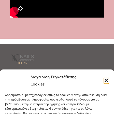
Τρόποι Αποστολής
Τρόποι Πληρωμής
Διαχείριση Συγκατάθεσης
Cookies
Τρόποι Παραγγελίας
Πολιτική Επιστροφών
Χρησιμοποιούμε τεχνολογίες όπως τα cookies για την αποθήκευση ή/και
Πολιτική Cookies
την πρόσβαση σε πληροφορίες συσκευών. Αυτό το κάνουμε για να
βελτιώσουμε την εμπειρία περιήγησης και να προβάλλουμε
Εμπόριο Ειδών Ονυχοπλαστικής, Καλλωπισμού
εξατομικευμένες διαφημίσεις. Η συγκατάθεση για τις εν λόγω
άκρων και αξεσουάρ
τεχνολογίες θα μας επιτρέψει να επεξεργαστούμε δεδομένα