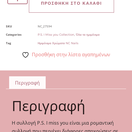
ΠΡΟΣΘΉΚΗ ΣΤΟ ΚΑΛΆΘΙ
SKU
NC_27594
Categories
,
P.S. I Miss you Collection
Όλα τα ημιμόνιμα
Tag
Ημιμόνιμα Χρώματα NC Nails
Προσθήκη στην λίστα αγαπημένων
Περιγραφή
Περιγραφή
Η συλλογή P.S. I miss you είναι μια ρομαντική
συλλογή που περιέχει διάφορες αποχρώσεις σε