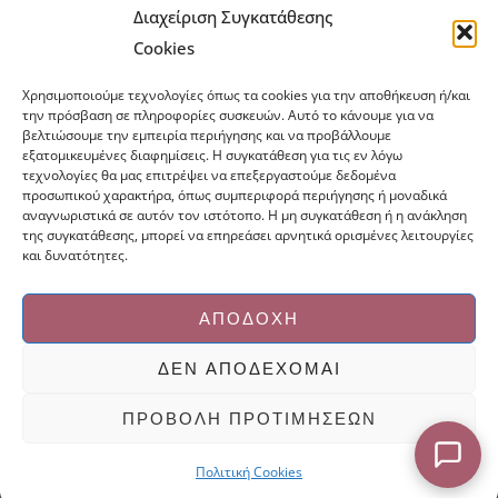
Τρόποι Αποστολής
Τρόποι Πληρωμής
Διαχείριση Συγκατάθεσης
Cookies
Τρόποι Παραγγελίας
Πολιτική Επιστροφών
Χρησιμοποιούμε τεχνολογίες όπως τα cookies για την αποθήκευση ή/και
Πολιτική Cookies
την πρόσβαση σε πληροφορίες συσκευών. Αυτό το κάνουμε για να
βελτιώσουμε την εμπειρία περιήγησης και να προβάλλουμε
Εμπόριο Ειδών Ονυχοπλαστικής, Καλλωπισμού
εξατομικευμένες διαφημίσεις. Η συγκατάθεση για τις εν λόγω
άκρων και αξεσουάρ
τεχνολογίες θα μας επιτρέψει να επεξεργαστούμε δεδομένα
προσωπικού χαρακτήρα, όπως συμπεριφορά περιήγησης ή μοναδικά
τηλ: 213-0415386
αναγνωριστικά σε αυτόν τον ιστότοπο. Η μη συγκατάθεση ή η ανάκληση
info@ncnails.gr
της συγκατάθεσης, μπορεί να επηρεάσει αρνητικά ορισμένες λειτουργίες
και δυνατότητες.
ΑΠΟΔΟΧΉ
ΔΕΝ ΑΠΟΔΈΧΟΜΑΙ
Κατασκευή ιστοσελίδων Mediaspot.gr
ΠΡΟΒΟΛΉ ΠΡΟΤΙΜΉΣΕΩΝ
Πολιτική Cookies