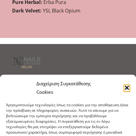
Pure Herbal:
Erba Pura
Dark Velvet:
YSL Black Opium
Τρόποι Αποστολής
Τρόποι Πληρωμής
Διαχείριση Συγκατάθεσης
Cookies
Τρόποι Παραγγελίας
Πολιτική Επιστροφών
Χρησιμοποιούμε τεχνολογίες όπως τα cookies για την αποθήκευση ή/και
Πολιτική Cookies
την πρόσβαση σε πληροφορίες συσκευών. Αυτό το κάνουμε για να
βελτιώσουμε την εμπειρία περιήγησης και να προβάλλουμε
Εμπόριο Ειδών Ονυχοπλαστικής, Καλλωπισμού
εξατομικευμένες διαφημίσεις. Η συγκατάθεση για τις εν λόγω
άκρων και αξεσουάρ
τεχνολογίες θα μας επιτρέψει να επεξεργαστούμε δεδομένα
προσωπικού χαρακτήρα, όπως συμπεριφορά περιήγησης ή μοναδικά
τηλ: 213-0415386