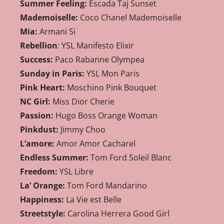
Summer Feeling:
Escada Taj Sunset
Mademoiselle:
Coco Chanel Mademoiselle
Mia:
Armani Si
Rebellion
: YSL Manifesto Elixir
Success:
Paco Rabanne Olympea
Sunday in Paris:
YSL Mon Paris
Pink Heart:
Moschino Pink Bouquet
NC Girl:
Miss Dior Cherie
Passion:
Hugo Boss Orange Woman
Pinkdust:
Jimmy Choo
L’amore:
Amor Amor Cacharel
Endless Summer:
Tom Ford Soleil Blanc
Freedom:
YSL Libre
La’ Orange:
Tom Ford Mandarino
Happiness:
La Vie est Belle
Streetstyle:
Carolina Herrera Good Girl