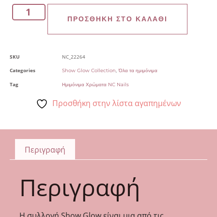
ΠΡΟΣΘΉΚΗ ΣΤΟ ΚΑΛΆΘΙ
SKU
NC_22264
Categories
,
Show Glow Collection
Όλα τα ημιμόνιμα
Tag
Ημιμόνιμα Χρώματα NC Nails
Προσθήκη στην λίστα αγαπημένων
Περιγραφή
Περιγραφή
Η συλλογή Show Glow είναι μια από τις