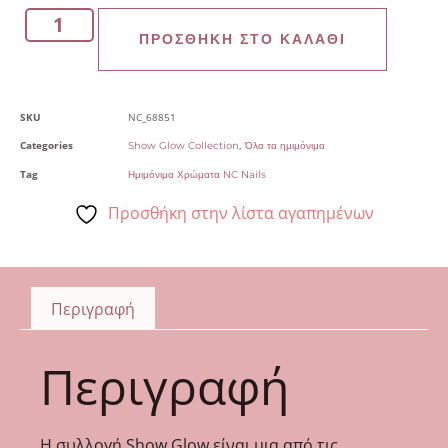
ΠΡΟΣΘΉΚΗ ΣΤΟ ΚΑΛΆΘΙ
SKU
NC_68851
Categories
,
Show Glow Collection
Όλα τα ημιμόνιμα
Tag
Ημιμόνιμα Χρώματα NC Nails
Προσθήκη στην λίστα αγαπημένων
Περιγραφή
Περιγραφή
Η συλλογή Show Glow είναι μια από τις