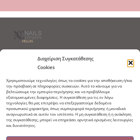
Τρόποι Αποστολής
Τρόποι Πληρωμής
Διαχείριση Συγκατάθεσης
Cookies
Τρόποι Παραγγελίας
Πολιτική Επιστροφών
Χρησιμοποιούμε τεχνολογίες όπως τα cookies για την αποθήκευση ή/και
Πολιτική Cookies
την πρόσβαση σε πληροφορίες συσκευών. Αυτό το κάνουμε για να
βελτιώσουμε την εμπειρία περιήγησης και να προβάλλουμε
Εμπόριο Ειδών Ονυχοπλαστικής, Καλλωπισμού
εξατομικευμένες διαφημίσεις. Η συγκατάθεση για τις εν λόγω
άκρων και αξεσουάρ
τεχνολογίες θα μας επιτρέψει να επεξεργαστούμε δεδομένα
προσωπικού χαρακτήρα, όπως συμπεριφορά περιήγησης ή μοναδικά
τηλ: 213-0415386
αναγνωριστικά σε αυτόν τον ιστότοπο. Η μη συγκατάθεση ή η ανάκληση
info@ncnails.gr
της συγκατάθεσης, μπορεί να επηρεάσει αρνητικά ορισμένες λειτουργίες
και δυνατότητες.