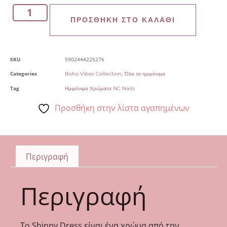
ΠΡΟΣΘΉΚΗ ΣΤΟ ΚΑΛΆΘΙ
SKU
5902444225276
Categories
,
Boho Vibes Collection
Όλα τα ημιμόνιμα
Tag
Ημιμόνιμα Χρώματα NC Nails
Προσθήκη στην λίστα αγαπημένων
Περιγραφή
Περιγραφή
Το Shinny Dress είναι ένα χρώμα από την