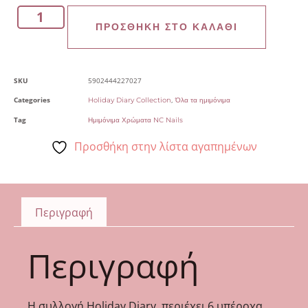
ΠΡΟΣΘΉΚΗ ΣΤΟ ΚΑΛΆΘΙ
SKU
5902444227027
Categories
,
Holiday Diary Collection
Όλα τα ημιμόνιμα
Tag
Ημιμόνιμα Χρώματα NC Nails
Προσθήκη στην λίστα αγαπημένων
Περιγραφή
Περιγραφή
Η συλλογή Holiday Diary, περιέχει 6 υπέροχα