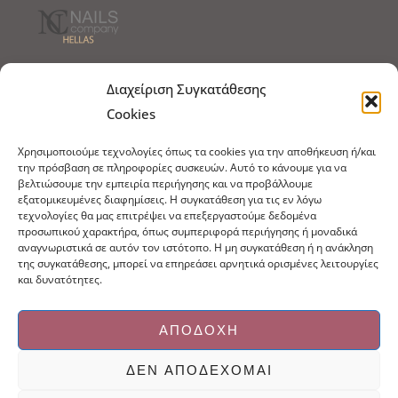
Τρόποι Αποστολής
Τρόποι Πληρωμής
Διαχείριση Συγκατάθεσης
Cookies
Τρόποι Παραγγελίας
Πολιτική Επιστροφών
Χρησιμοποιούμε τεχνολογίες όπως τα cookies για την αποθήκευση ή/και
Πολιτική Cookies
την πρόσβαση σε πληροφορίες συσκευών. Αυτό το κάνουμε για να
βελτιώσουμε την εμπειρία περιήγησης και να προβάλλουμε
Εμπόριο Ειδών Ονυχοπλαστικής, Καλλωπισμού
εξατομικευμένες διαφημίσεις. Η συγκατάθεση για τις εν λόγω
άκρων και αξεσουάρ
τεχνολογίες θα μας επιτρέψει να επεξεργαστούμε δεδομένα
προσωπικού χαρακτήρα, όπως συμπεριφορά περιήγησης ή μοναδικά
τηλ: 213-0415386
αναγνωριστικά σε αυτόν τον ιστότοπο. Η μη συγκατάθεση ή η ανάκληση
info@ncnails.gr
της συγκατάθεσης, μπορεί να επηρεάσει αρνητικά ορισμένες λειτουργίες
και δυνατότητες.
ΑΠΟΔΟΧΉ
ΔΕΝ ΑΠΟΔΈΧΟΜΑΙ