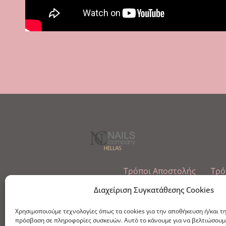
Τρόποι Αποστολής
Τρό
Εμπόριο Ειδών Ονυχοπλαστικής, Καλ
Διαχείριση Συγκατάθεσης Cookies
τηλ: 213-0415386
Χρησιμοποιούμε τεχνολογίες όπως τα cookies για την αποθήκευση ή/και τ
info@ncnails.gr
πρόσβαση σε πληροφορίες συσκευών. Αυτό το κάνουμε για να βελτιώσουμ