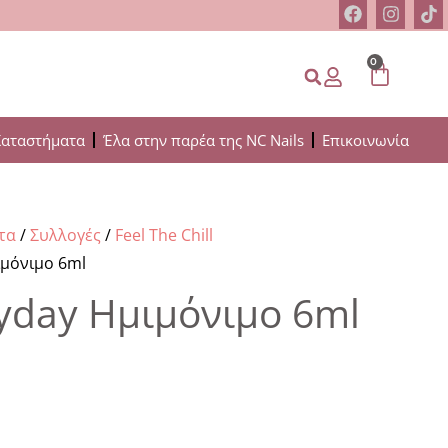
0
Καταστήματα
Έλα στην παρέα της NC Nails
Επικοινωνία
τα
/
Συλλογές
/
Feel The Chill
ιμόνιμο 6ml
ryday Ημιμόνιμο 6ml