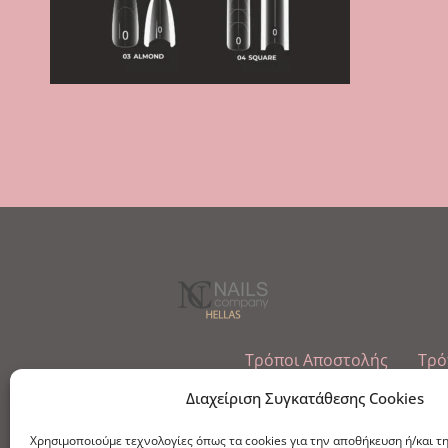
Τρόποι Αποστολής
Τρό
Εμπόριο Ειδών Ονυχοπλαστικής, Καλ
Διαχείριση Συγκατάθεσης Cookies
τηλ: 213-0415386
Χρησιμοποιούμε τεχνολογίες όπως τα cookies για την αποθήκευση ή/και τ