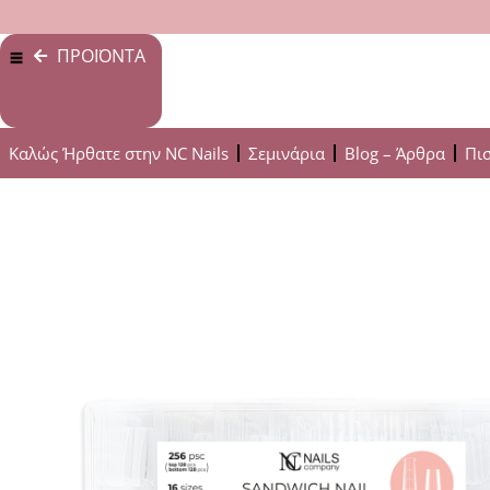
ΠΡΟΪΟΝΤΑ
Καλώς Ήρθατε στην NC Nails
Σεμινάρια
Blog – Άρθρα
Πι