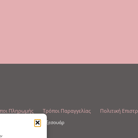
ποι Πληρωμής
Τρόποι Παραγγελίας
Πολιτική Επιστ
λωπισμού άκρων και αξεσουάρ
ην