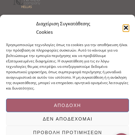
Τρόποι Αποστολής
Τρόποι Πληρωμής
Διαχείριση Συγκατάθεσης
Cookies
Τρόποι Παραγγελίας
Πολιτική Επιστροφών
Χρησιμοποιούμε τεχνολογίες όπως τα cookies για την αποθήκευση ή/και
Πολιτική Cookies
την πρόσβαση σε πληροφορίες συσκευών. Αυτό το κάνουμε για να
βελτιώσουμε την εμπειρία περιήγησης και να προβάλλουμε
Εμπόριο Ειδών Ονυχοπλαστικής, Καλλωπισμού
εξατομικευμένες διαφημίσεις. Η συγκατάθεση για τις εν λόγω
άκρων και αξεσουάρ
τεχνολογίες θα μας επιτρέψει να επεξεργαστούμε δεδομένα
προσωπικού χαρακτήρα, όπως συμπεριφορά περιήγησης ή μοναδικά
τηλ: 213-0415386
αναγνωριστικά σε αυτόν τον ιστότοπο. Η μη συγκατάθεση ή η ανάκληση
info@ncnails.gr
της συγκατάθεσης, μπορεί να επηρεάσει αρνητικά ορισμένες λειτουργίες
και δυνατότητες.
ΑΠΟΔΟΧΉ
ΔΕΝ ΑΠΟΔΈΧΟΜΑΙ
Κατασκευή ιστοσελίδων Mediaspot.gr
ΠΡΟΒΟΛΉ ΠΡΟΤΙΜΉΣΕΩΝ