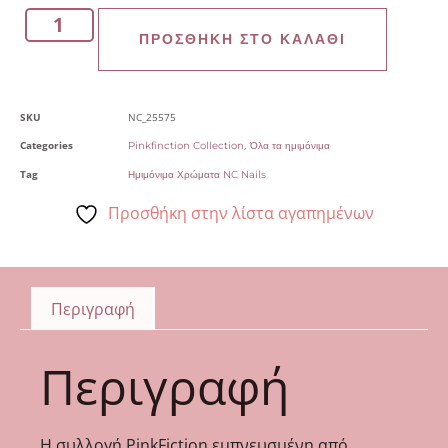
ΠΡΟΣΘΉΚΗ ΣΤΟ ΚΑΛΆΘΙ
SKU
NC_25575
Categories
,
Pinkfinction Collection
Όλα τα ημιμόνιμα
Tag
Ημιμόνιμα Χρώματα NC Nails
Προσθήκη στην λίστα αγαπημένων
Περιγραφή
Περιγραφή
Η συλλογή PinkFiction εμπνευσμένη από