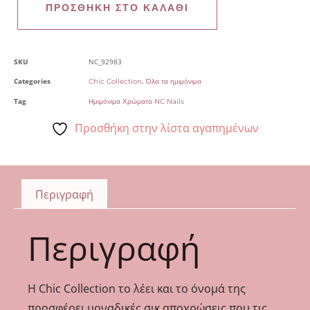
ΠΡΟΣΘΉΚΗ ΣΤΟ ΚΑΛΆΘΙ
SKU
NC_92983
Categories
,
Chic Collection
Όλα τα ημιμόνιμα
Tag
Ημιμόνιμα Χρώματα NC Nails
Προσθήκη στην λίστα αγαπημένων
Περιγραφή
Περιγραφή
Η Chic Collection το λέει και το όνομά της
προσφέρει μοναδικές σικ αποχρώσεις που τις