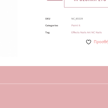
SKU
NC_85539
Categories
Paint It
Tag
Effects Nails Art NC Nails
Προσθή