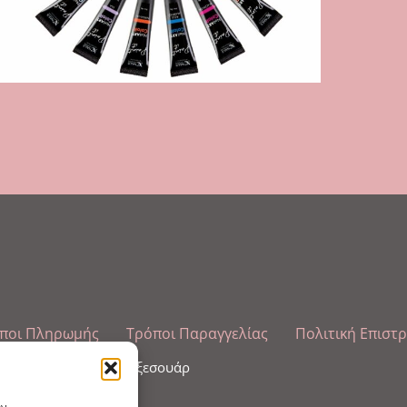
ποι Πληρωμής
Τρόποι Παραγγελίας
Πολιτική Επιστ
λωπισμού άκρων και αξεσουάρ
ην