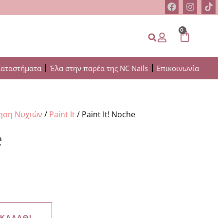
0
Καταστήματα
Έλα στην παρέα της NC Nails
Επικοινωνία
μηση Νυχιών
/
Paint It
/ Paint It! Noche
e
 ΚΑΛΆΘΙ