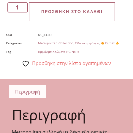
ΠΡΟΣΘΉΚΗ ΣΤΟ ΚΑΛΆΘΙ
SKU
NC_33312
Categories
,
,
Metropolitan Collection
Όλα τα ημιμόνιμα
Outlet
Tag
Ημιμόνιμα Χρώματα NC Nails
Προσθήκη στην λίστα αγαπημένων
Περιγραφή
Περιγραφή
Metropolitan συλλογή με δέκα εξαιρετικές