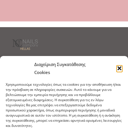
Τρόποι Αποστολής
Τρόποι Πληρωμής
Διαχείριση Συγκατάθεσης
Cookies
Τρόποι Παραγγελίας
Πολιτική Επιστροφών
Χρησιμοποιούμε τεχνολογίες όπως τα cookies για την αποθήκευση ή/και
Πολιτική Cookies
την πρόσβαση σε πληροφορίες συσκευών. Αυτό το κάνουμε για να
βελτιώσουμε την εμπειρία περιήγησης και να προβάλλουμε
Εμπόριο Ειδών Ονυχοπλαστικής, Καλλωπισμού
εξατομικευμένες διαφημίσεις. Η συγκατάθεση για τις εν λόγω
άκρων και αξεσουάρ
τεχνολογίες θα μας επιτρέψει να επεξεργαστούμε δεδομένα
προσωπικού χαρακτήρα, όπως συμπεριφορά περιήγησης ή μοναδικά
τηλ: 213-0415386
αναγνωριστικά σε αυτόν τον ιστότοπο. Η μη συγκατάθεση ή η ανάκληση
της συγκατάθεσης, μπορεί να επηρεάσει αρνητικά ορισμένες λειτουργίες
info@ncnails.gr
και δυνατότητες.