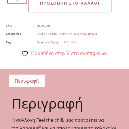
ΠΡΟΣΘΉΚΗ ΣΤΟ ΚΑΛΆΘΙ
SKU
NC_85596
Categories
,
Feel The Chill Collection
Όλα τα ημιμόνιμα
Tag
Ημιμόνιμα Χρώματα NC Nails
Προσθήκη στην λίστα αγαπημένων
Περιγραφή
Περιγραφή
Η συλλογή Feel the chill, μας προτρέπει να
“τσιλάρουμε” και να απολαύσουμε το καλοκαίρι