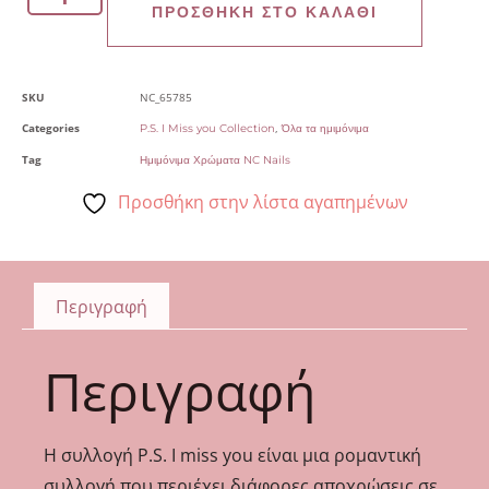
ΠΡΟΣΘΉΚΗ ΣΤΟ ΚΑΛΆΘΙ
SKU
NC_65785
Categories
,
P.S. I Miss you Collection
Όλα τα ημιμόνιμα
Tag
Ημιμόνιμα Χρώματα NC Nails
Προσθήκη στην λίστα αγαπημένων
Περιγραφή
Περιγραφή
Η συλλογή P.S. I miss you είναι μια ρομαντική
συλλογή που περιέχει διάφορες αποχρώσεις σε