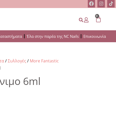
0
Καταστήματα
Έλα στην παρέα της NC Nails
Επικοινωνία
τα
/
Συλλογές
/
More Fantastic
l
όνιμο 6ml