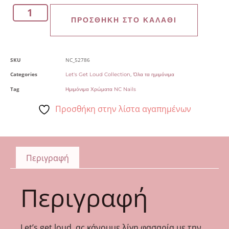
ΠΡΟΣΘΉΚΗ ΣΤΟ ΚΑΛΆΘΙ
SKU
NC_52786
Categories
,
Let's Get Loud Collection
Όλα τα ημιμόνιμα
Tag
Ημιμόνιμα Χρώματα NC Nails
Προσθήκη στην λίστα αγαπημένων
Περιγραφή
Περιγραφή
Let’s get loud, ας κάνουμε λίγη φασαρία με την