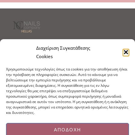
Τρόποι Αποστολής
Τρόποι Πληρωμής
Διαχείριση Συγκατάθεσης
Cookies
Τρόποι Παραγγελίας
Πολιτική Επιστροφών
Χρησιμοποιούμε τεχνολογίες όπως τα cookies για την αποθήκευση ή/και
Πολιτική Cookies
την πρόσβαση σε πληροφορίες συσκευών. Αυτό το κάνουμε για να
βελτιώσουμε την εμπειρία περιήγησης και να προβάλλουμε
Εμπόριο Ειδών Ονυχοπλαστικής, Καλλωπισμού
εξατομικευμένες διαφημίσεις. Η συγκατάθεση για τις εν λόγω
άκρων και αξεσουάρ
τεχνολογίες θα μας επιτρέψει να επεξεργαστούμε δεδομένα
προσωπικού χαρακτήρα, όπως συμπεριφορά περιήγησης ή μοναδικά
τηλ: 213-0415386
αναγνωριστικά σε αυτόν τον ιστότοπο. Η μη συγκατάθεση ή η ανάκληση
info@ncnails.gr
της συγκατάθεσης, μπορεί να επηρεάσει αρνητικά ορισμένες λειτουργίες
και δυνατότητες.
ΑΠΟΔΟΧΉ