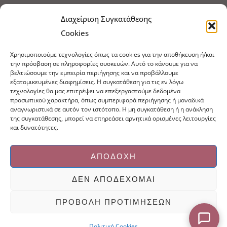
Τρόποι Αποστολής
Τρόποι Πληρωμής
Διαχείριση Συγκατάθεσης
Cookies
Τρόποι Παραγγελίας
Πολιτική Επιστροφών
Χρησιμοποιούμε τεχνολογίες όπως τα cookies για την αποθήκευση ή/και
Πολιτική Cookies
την πρόσβαση σε πληροφορίες συσκευών. Αυτό το κάνουμε για να
βελτιώσουμε την εμπειρία περιήγησης και να προβάλλουμε
Εμπόριο Ειδών Ονυχοπλαστικής, Καλλωπισμού
εξατομικευμένες διαφημίσεις. Η συγκατάθεση για τις εν λόγω
άκρων και αξεσουάρ
τεχνολογίες θα μας επιτρέψει να επεξεργαστούμε δεδομένα
προσωπικού χαρακτήρα, όπως συμπεριφορά περιήγησης ή μοναδικά
τηλ: 213-0415386
αναγνωριστικά σε αυτόν τον ιστότοπο. Η μη συγκατάθεση ή η ανάκληση
info@ncnails.gr
της συγκατάθεσης, μπορεί να επηρεάσει αρνητικά ορισμένες λειτουργίες
και δυνατότητες.
ΑΠΟΔΟΧΉ
ΔΕΝ ΑΠΟΔΈΧΟΜΑΙ
Κατασκευή ιστοσελίδων Mediaspot.gr
ΠΡΟΒΟΛΉ ΠΡΟΤΙΜΉΣΕΩΝ
Πολιτική Cookies