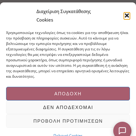
Τρόποι Αποστολής
Τρόποι Πληρωμής
Διαχείριση Συγκατάθεσης
Cookies
Τρόποι Παραγγελίας
Πολιτική Επιστροφών
Χρησιμοποιούμε τεχνολογίες όπως τα cookies για την αποθήκευση ή/και
Πολιτική Cookies
την πρόσβαση σε πληροφορίες συσκευών. Αυτό το κάνουμε για να
βελτιώσουμε την εμπειρία περιήγησης και να προβάλλουμε
Εμπόριο Ειδών Ονυχοπλαστικής, Καλλωπισμού
εξατομικευμένες διαφημίσεις. Η συγκατάθεση για τις εν λόγω
άκρων και αξεσουάρ
τεχνολογίες θα μας επιτρέψει να επεξεργαστούμε δεδομένα
προσωπικού χαρακτήρα, όπως συμπεριφορά περιήγησης ή μοναδικά
τηλ: 213-0415386
αναγνωριστικά σε αυτόν τον ιστότοπο. Η μη συγκατάθεση ή η ανάκληση
info@ncnails.gr
της συγκατάθεσης, μπορεί να επηρεάσει αρνητικά ορισμένες λειτουργίες
και δυνατότητες.
ΑΠΟΔΟΧΉ
ΔΕΝ ΑΠΟΔΈΧΟΜΑΙ
Κατασκευή ιστοσελίδων Mediaspot.gr
ΠΡΟΒΟΛΉ ΠΡΟΤΙΜΉΣΕΩΝ
Πολιτική Cookies