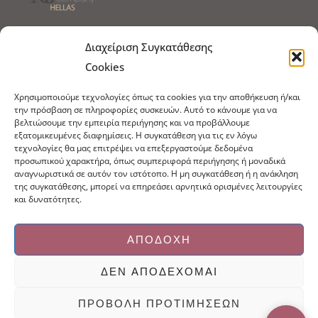
Τρόποι Αποστολής
Τρόποι Πληρωμής
Διαχείριση Συγκατάθεσης
Cookies
Τρόποι Παραγγελίας
Πολιτική Επιστροφών
Χρησιμοποιούμε τεχνολογίες όπως τα cookies για την αποθήκευση ή/και
Πολιτική Cookies
την πρόσβαση σε πληροφορίες συσκευών. Αυτό το κάνουμε για να
βελτιώσουμε την εμπειρία περιήγησης και να προβάλλουμε
Εμπόριο Ειδών Ονυχοπλαστικής, Καλλωπισμού
εξατομικευμένες διαφημίσεις. Η συγκατάθεση για τις εν λόγω
άκρων και αξεσουάρ
τεχνολογίες θα μας επιτρέψει να επεξεργαστούμε δεδομένα
προσωπικού χαρακτήρα, όπως συμπεριφορά περιήγησης ή μοναδικά
τηλ: 213-0415386
αναγνωριστικά σε αυτόν τον ιστότοπο. Η μη συγκατάθεση ή η ανάκληση
info@ncnails.gr
της συγκατάθεσης, μπορεί να επηρεάσει αρνητικά ορισμένες λειτουργίες
και δυνατότητες.
ΑΠΟΔΟΧΉ
ΔΕΝ ΑΠΟΔΈΧΟΜΑΙ
Κατασκευή ιστοσελίδων Mediaspot.gr
ΠΡΟΒΟΛΉ ΠΡΟΤΙΜΉΣΕΩΝ