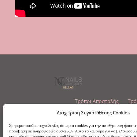
Τρόποι Αποστολής
Τρό
Εμπόριο Ειδών Ονυχοπλαστικής, Καλ
Διαχείριση Συγκατάθεσης Cookies
τηλ: 213-0415386
Χρησιμοποιούμε τεχνολογίες όπως τα cookies για την αποθήκευση ή/και τ
info@ncnails.gr
πρόσβαση σε πληροφορίες συσκευών. Αυτό το κάνουμε για να βελτιώσουμ
εμπειρία περιήγησης και να προβάλλουμε εξατομικευμένες διαφημίσεις. Η