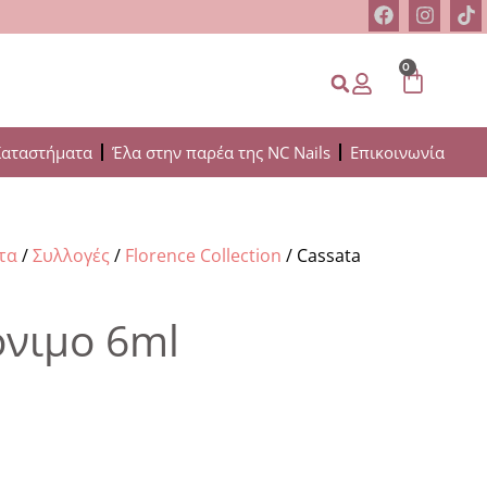
0
Καταστήματα
Έλα στην παρέα της NC Nails
Επικοινωνία
τα
/
Συλλογές
/
Florence Collection
/ Cassata
όνιμο 6ml