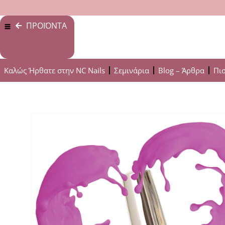
ΠΡΟΪΟΝΤΑ
Καλώς Ήρθατε στην NC Nails
Σεμινάρια
Blog – Άρθρα
Πι