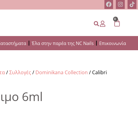
0
Καταστήματα
Έλα στην παρέα της NC Nails
Επικοινωνία
τα
/
Συλλογές
/
Dominikana Collection
/ Calibri
νιμο 6ml