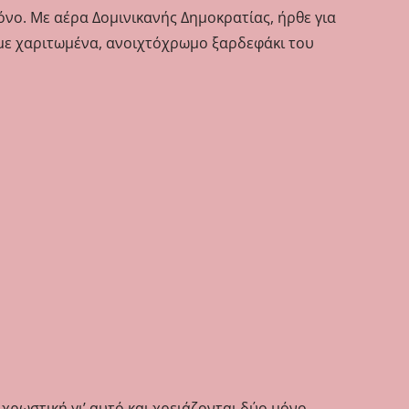
όνο. Με αέρα Δομινικανής Δημοκρατίας, ήρθε για
άζαμε χαριτωμένα, ανοιχτόχρωμο ξαρδεφάκι του
 χρωστική γι’ αυτό και χρειάζονται δύο μόνο