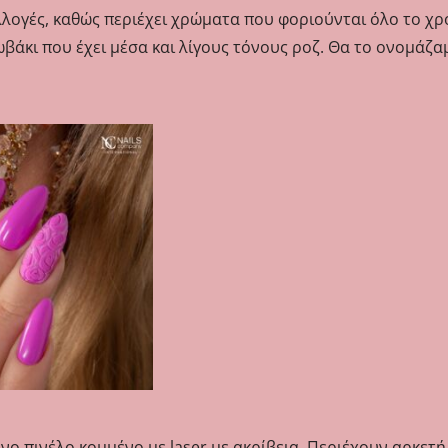
υλλογές, καθώς περιέχει χρώματα που φοριούνται όλο το χρ
ο μωβάκι που έχει μέσα και λίγους τόνους ροζ. Θα το ονομ
νο πινέλο κομμένο με laser με ακρίβεια. Περιέχουν αρκετή