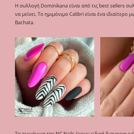
Η συλλογή Dominikana είναι από τις best sellers σ
να μείνει. Το ημιμόνιμο Calibri είναι ένα ιδιαίτερ
Bachata.
Τα ημιμόνιμα της NC Nails έχουν ειδικά διαμορφωμέ