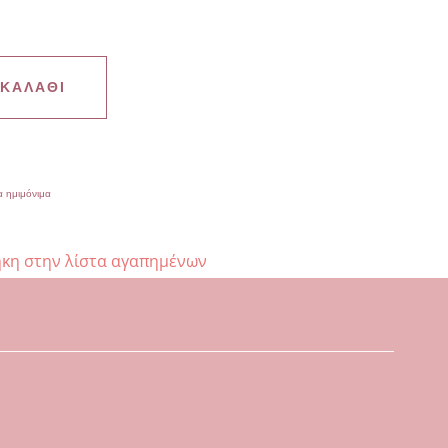
 ΚΑΛΆΘΙ
α ημιμόνιμα
κη στην λίστα αγαπημένων