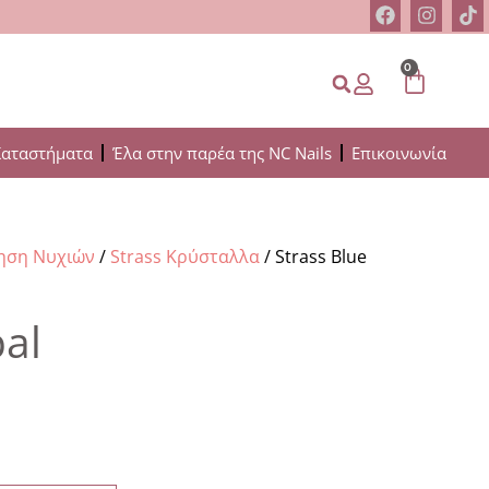
0
Καταστήματα
Έλα στην παρέα της NC Nails
Επικοινωνία
μηση Νυχιών
/
Strass Κρύσταλλα
/ Strass Blue
pal