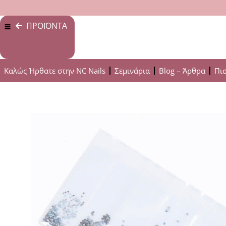
ΠΡΟΪΟΝΤΑ
Καλώς Ήρθατε στην NC Nails
Σεμινάρια
Blog – Άρθρα
Πι