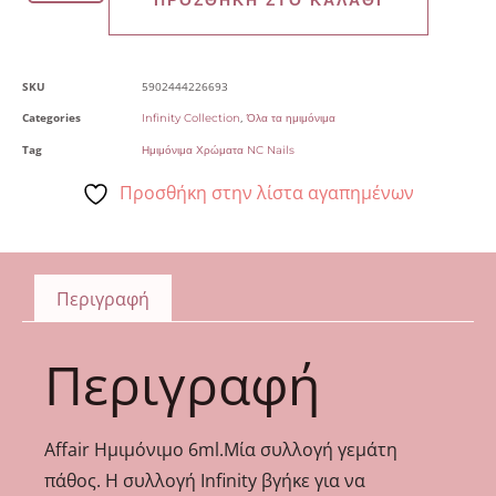
SKU
5902444226693
Categories
,
Infinity Collection
Όλα τα ημιμόνιμα
Tag
Ημιμόνιμα Χρώματα NC Nails
Προσθήκη στην λίστα αγαπημένων
Περιγραφή
Περιγραφή
Affair Ημιμόνιμο 6ml.Μία συλλογή γεμάτη
πάθος. Η συλλογή Infinity βγήκε για να