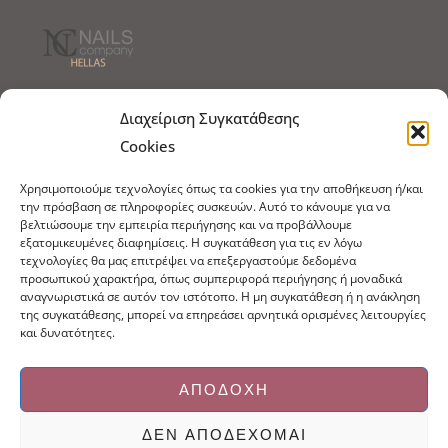
Τρόποι Αποστολής
Τρόποι Πληρωμής
Διαχείριση Συγκατάθεσης
Cookies
Τρόποι Παραγγελίας
Πολιτική Επιστροφών
Χρησιμοποιούμε τεχνολογίες όπως τα cookies για την αποθήκευση ή/και
Πολιτική Cookies
την πρόσβαση σε πληροφορίες συσκευών. Αυτό το κάνουμε για να
βελτιώσουμε την εμπειρία περιήγησης και να προβάλλουμε
Εμπόριο Ειδών Ονυχοπλαστικής, Καλλωπισμού
εξατομικευμένες διαφημίσεις. Η συγκατάθεση για τις εν λόγω
άκρων και αξεσουάρ
τεχνολογίες θα μας επιτρέψει να επεξεργαστούμε δεδομένα
προσωπικού χαρακτήρα, όπως συμπεριφορά περιήγησης ή μοναδικά
τηλ: 213-0415386
αναγνωριστικά σε αυτόν τον ιστότοπο. Η μη συγκατάθεση ή η ανάκληση
info@ncnails.gr
της συγκατάθεσης, μπορεί να επηρεάσει αρνητικά ορισμένες λειτουργίες
και δυνατότητες.
ΑΠΟΔΟΧΉ
ΔΕΝ ΑΠΟΔΈΧΟΜΑΙ