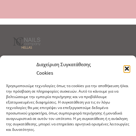
Τρόποι Αποστολής
Τρόποι Πληρωμής
Διαχείριση Συγκατάθεσης
Cookies
Τρόποι Παραγγελίας
Πολιτική Επιστροφών
Χρησιμοποιούμε τεχνολογίες όπως τα cookies για την αποθήκευση ή/και
Πολιτική Cookies
την πρόσβαση σε πληροφορίες συσκευών. Αυτό το κάνουμε για να
βελτιώσουμε την εμπειρία περιήγησης και να προβάλλουμε
Εμπόριο Ειδών Ονυχοπλαστικής, Καλλωπισμού
εξατομικευμένες διαφημίσεις. Η συγκατάθεση για τις εν λόγω
άκρων και αξεσουάρ
τεχνολογίες θα μας επιτρέψει να επεξεργαστούμε δεδομένα
προσωπικού χαρακτήρα, όπως συμπεριφορά περιήγησης ή μοναδικά
τηλ: 213-0415386
αναγνωριστικά σε αυτόν τον ιστότοπο. Η μη συγκατάθεση ή η ανάκληση
της συγκατάθεσης, μπορεί να επηρεάσει αρνητικά ορισμένες λειτουργίες
info@ncnails.gr
και δυνατότητες.