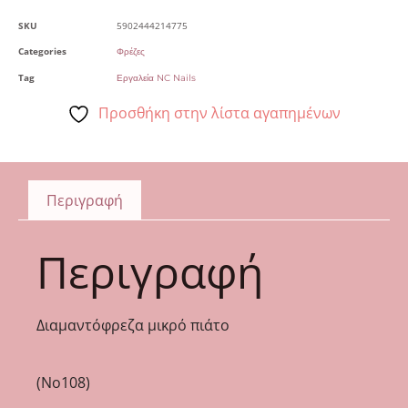
SKU
5902444214775
Categories
Φρέζες
Tag
Εργαλεία NC Nails
Προσθήκη στην λίστα αγαπημένων
Περιγραφή
Περιγραφή
Διαμαντόφρεζα μικρό πιάτο
(Νο108)