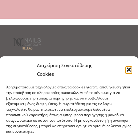
Τρόποι Αποστολής
Τρόποι Πληρωμής
Διαχείριση Συγκατάθεσης
Cookies
Τρόποι Παραγγελίας
Πολιτική Επιστροφών
Χρησιμοποιούμε τεχνολογίες όπως τα cookies για την αποθήκευση ή/και
Πολιτική Cookies
την πρόσβαση σε πληροφορίες συσκευών. Αυτό το κάνουμε για να
βελτιώσουμε την εμπειρία περιήγησης και να προβάλλουμε
Εμπόριο Ειδών Ονυχοπλαστικής, Καλλωπισμού
εξατομικευμένες διαφημίσεις. Η συγκατάθεση για τις εν λόγω
άκρων και αξεσουάρ
τεχνολογίες θα μας επιτρέψει να επεξεργαστούμε δεδομένα
προσωπικού χαρακτήρα, όπως συμπεριφορά περιήγησης ή μοναδικά
τηλ: 213-0415386
αναγνωριστικά σε αυτόν τον ιστότοπο. Η μη συγκατάθεση ή η ανάκληση
της συγκατάθεσης, μπορεί να επηρεάσει αρνητικά ορισμένες λειτουργίες
info@ncnails.gr
και δυνατότητες.