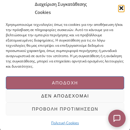
Τρόποι Αποστολής
Τρόποι Πληρωμής
Διαχείριση Συγκατάθεσης
Cookies
Τρόποι Παραγγελίας
Πολιτική Επιστροφών
Χρησιμοποιούμε τεχνολογίες όπως τα cookies για την αποθήκευση ή/και
Πολιτική Cookies
την πρόσβαση σε πληροφορίες συσκευών. Αυτό το κάνουμε για να
βελτιώσουμε την εμπειρία περιήγησης και να προβάλλουμε
Εμπόριο Ειδών Ονυχοπλαστικής, Καλλωπισμού
εξατομικευμένες διαφημίσεις. Η συγκατάθεση για τις εν λόγω
άκρων και αξεσουάρ
τεχνολογίες θα μας επιτρέψει να επεξεργαστούμε δεδομένα
προσωπικού χαρακτήρα, όπως συμπεριφορά περιήγησης ή μοναδικά
τηλ: 213-0415386
αναγνωριστικά σε αυτόν τον ιστότοπο. Η μη συγκατάθεση ή η ανάκληση
της συγκατάθεσης, μπορεί να επηρεάσει αρνητικά ορισμένες λειτουργίες
info@ncnails.gr
και δυνατότητες.
ΑΠΟΔΟΧΉ
ΔΕΝ ΑΠΟΔΈΧΟΜΑΙ
Κατασκευή ιστοσελίδων Mediaspot.gr
ΠΡΟΒΟΛΉ ΠΡΟΤΙΜΉΣΕΩΝ
Πολιτική Cookies