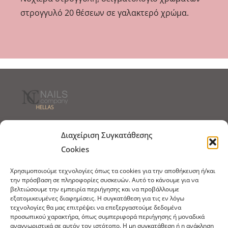
στρογγυλό 20 θέσεων σε γαλακτερό χρώμα.
Τρόποι Αποστολής
Τρόποι Πληρωμής
Διαχείριση Συγκατάθεσης
Cookies
Τρόποι Παραγγελίας
Πολιτική Επιστροφών
Χρησιμοποιούμε τεχνολογίες όπως τα cookies για την αποθήκευση ή/και
Πολιτική Cookies
την πρόσβαση σε πληροφορίες συσκευών. Αυτό το κάνουμε για να
βελτιώσουμε την εμπειρία περιήγησης και να προβάλλουμε
Εμπόριο Ειδών Ονυχοπλαστικής, Καλλωπισμού
εξατομικευμένες διαφημίσεις. Η συγκατάθεση για τις εν λόγω
άκρων και αξεσουάρ
τεχνολογίες θα μας επιτρέψει να επεξεργαστούμε δεδομένα
προσωπικού χαρακτήρα, όπως συμπεριφορά περιήγησης ή μοναδικά
τηλ: 213-0415386
αναγνωριστικά σε αυτόν τον ιστότοπο. Η μη συγκατάθεση ή η ανάκληση