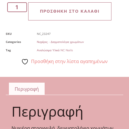
ΠΡΟΣΘΉΚΗ ΣΤΟ ΚΑΛΆΘΙ
SKU
NC_23247
Categories
Νυχιέρες - Δειγματολόγια χρωμάτων
Tag
Αναλώσιμα Υλικά NC Nails
Προσθήκη στην λίστα αγαπημένων
Περιγραφή
Περιγραφή
Νυχιέρα στρογγυλή, δειγματολόγιο χρωμάτων