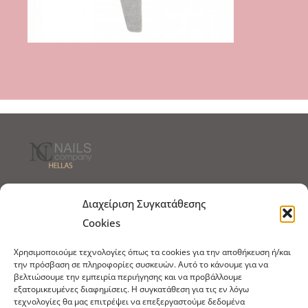
Τρόποι Αποστολής
Τρόποι Πληρωμής
Διαχείριση Συγκατάθεσης
Cookies
Τρόποι Παραγγελίας
Πολιτική Επιστροφών
Χρησιμοποιούμε τεχνολογίες όπως τα cookies για την αποθήκευση ή/και
Πολιτική Cookies
την πρόσβαση σε πληροφορίες συσκευών. Αυτό το κάνουμε για να
βελτιώσουμε την εμπειρία περιήγησης και να προβάλλουμε
Εμπόριο Ειδών Ονυχοπλαστικής, Καλλωπισμού
εξατομικευμένες διαφημίσεις. Η συγκατάθεση για τις εν λόγω
άκρων και αξεσουάρ
τεχνολογίες θα μας επιτρέψει να επεξεργαστούμε δεδομένα