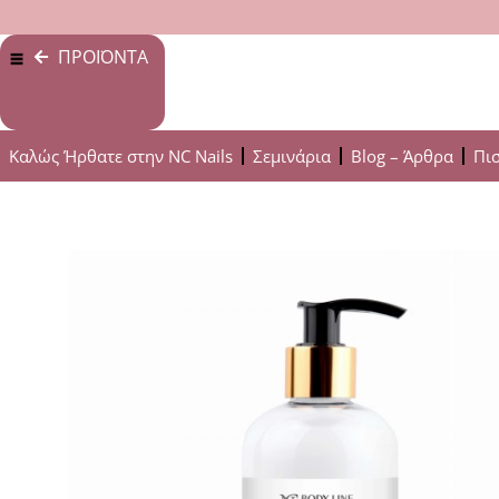
ΠΡΟΪΟΝΤΑ
Καλώς Ήρθατε στην NC Nails
Σεμινάρια
Blog – Άρθρα
Πι