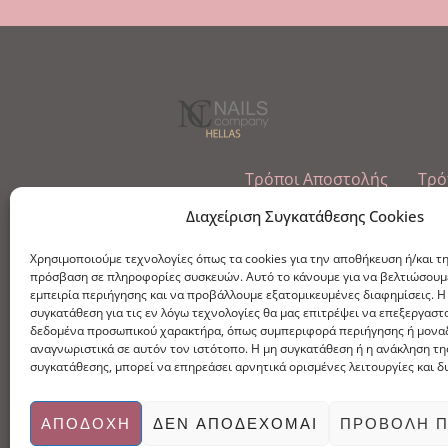
Τρόποι Αποστολής
Τρό
Εμπόριο Ειδών Ονυχοπλαστικής, Καλ
Διαχείριση Συγκατάθεσης Cookies
τηλ: 213-0415386
Χρησιμοποιούμε τεχνολογίες όπως τα cookies για την αποθήκευση ή/και τ
info@ncnails.gr
πρόσβαση σε πληροφορίες συσκευών. Αυτό το κάνουμε για να βελτιώσουμ
εμπειρία περιήγησης και να προβάλλουμε εξατομικευμένες διαφημίσεις. Η
συγκατάθεση για τις εν λόγω τεχνολογίες θα μας επιτρέψει να επεξεργαστ
δεδομένα προσωπικού χαρακτήρα, όπως συμπεριφορά περιήγησης ή μονα
αναγνωριστικά σε αυτόν τον ιστότοπο. Η μη συγκατάθεση ή η ανάκληση τη
συγκατάθεσης, μπορεί να επηρεάσει αρνητικά ορισμένες λειτουργίες και δ
ΑΠΟΔΟΧΉ
ΔΕΝ ΑΠΟΔΈΧΟΜΑΙ
ΠΡΟΒΟΛΉ 