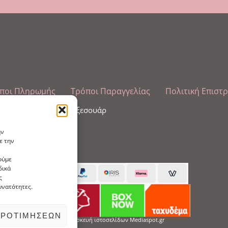
ποι Πληρωμής
Τρόποι Παραγγελίας
Πολιτική Επιστ
λωπισμού άκρων και αξεσουάρ
ην
ε την
ούμε
δικά
ς
υνατότητες.
ΠΡΟΤΙΜΉΣΕΩΝ
Κατασκευή ιστοσελίδων Mediaspot.gr