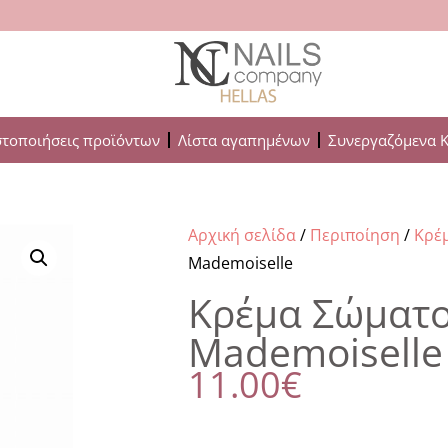
στοποιήσεις προϊόντων
Λίστα αγαπημένων
Συνεργαζόμενα 
Αρχική σελίδα
/
Περιποίηση
/
Κρέμ
Mademoiselle
Κρέμα Σώματο
Mademoiselle
11.00
€