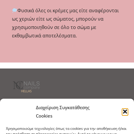
Φυσικά όλες οι κρέμες μας είτε αναφέρονται
ως χεριών είτε ως σώματος, μπορούν να
χρησιμοποιηθούν σε όλο το σώμα με
εκθαμβωτικά αποτελέσματα.
Τρόποι Αποστολής
Τρόποι Πληρωμής
Διαχείριση Συγκατάθεσης
Cookies
Τρόποι Παραγγελίας
Πολιτική Επιστροφών
Χρησιμοποιούμε τεχνολογίες όπως τα cookies για την αποθήκευση ή/και
Πολιτική Cookies
την πρόσβαση σε πληροφορίες συσκευών. Αυτό το κάνουμε για να