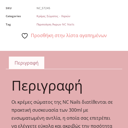
SKU
NC_57245
Categories
Κρέμες Σώματος - Χεριών
Tag
Περιποίηση Άκρων NC Nails
Προσθήκη στην λίστα αγαπημένων
Περιγραφή
Περιγραφή
Οι κρέμες σώματος της NC Nails διατίθενται σε
πρακτική συσκευασία των 300ml με
ενσωματωμένη αντλία, η οποία σας επιτρέπει
να ελέγχετε εύκολα και ακριβώς την ποσότητα