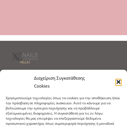
Τρόποι Αποστολής
Τρόποι Πληρωμής
Διαχείριση Συγκατάθεσης
Cookies
Τρόποι Παραγγελίας
Πολιτική Επιστροφών
Χρησιμοποιούμε τεχνολογίες όπως τα cookies για την αποθήκευση ή/και
Πολιτική Cookies
την πρόσβαση σε πληροφορίες συσκευών. Αυτό το κάνουμε για να
βελτιώσουμε την εμπειρία περιήγησης και να προβάλλουμε
Εμπόριο Ειδών Ονυχοπλαστικής, Καλλωπισμού
εξατομικευμένες διαφημίσεις. Η συγκατάθεση για τις εν λόγω
άκρων και αξεσουάρ
τεχνολογίες θα μας επιτρέψει να επεξεργαστούμε δεδομένα
προσωπικού χαρακτήρα, όπως συμπεριφορά περιήγησης ή μοναδικά
τηλ: 213-0415386