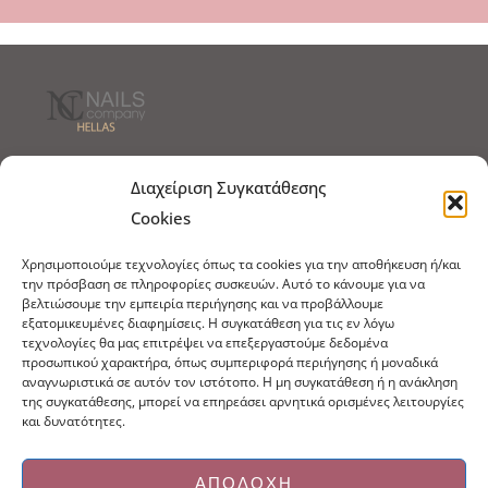
Τρόποι Αποστολής
Τρόποι Πληρωμής
Διαχείριση Συγκατάθεσης
Cookies
Τρόποι Παραγγελίας
Πολιτική Επιστροφών
Χρησιμοποιούμε τεχνολογίες όπως τα cookies για την αποθήκευση ή/και
Πολιτική Cookies
την πρόσβαση σε πληροφορίες συσκευών. Αυτό το κάνουμε για να
βελτιώσουμε την εμπειρία περιήγησης και να προβάλλουμε
Εμπόριο Ειδών Ονυχοπλαστικής, Καλλωπισμού
εξατομικευμένες διαφημίσεις. Η συγκατάθεση για τις εν λόγω
άκρων και αξεσουάρ
τεχνολογίες θα μας επιτρέψει να επεξεργαστούμε δεδομένα
προσωπικού χαρακτήρα, όπως συμπεριφορά περιήγησης ή μοναδικά
τηλ: 213-0415386
αναγνωριστικά σε αυτόν τον ιστότοπο. Η μη συγκατάθεση ή η ανάκληση
info@ncnails.gr
της συγκατάθεσης, μπορεί να επηρεάσει αρνητικά ορισμένες λειτουργίες
και δυνατότητες.
ΑΠΟΔΟΧΉ