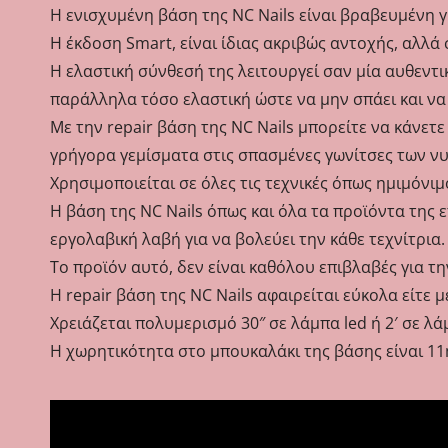
Η ενισχυμένη βάση της NC Nails είναι βραβευμένη γ
Η έκδοση Smart, είναι ίδιας ακριβώς αντοχής, αλλά
Η ελαστική σύνθεσή της λειτουργεί σαν μία αυθεντι
παράλληλα τόσο ελαστική ώστε να μην σπάει και να 
Με την repair βάση της NC Nails μπορείτε να κάνε
γρήγορα γεμίσματα στις σπασμένες γωνίτσες των νυ
Χρησιμοποιείται σε όλες τις τεχνικές όπως ημιμόνιμο
Η βάση της NC Nails όπως και όλα τα προϊόντα της 
εργολαβική λαβή για να βολεύει την κάθε τεχνίτρια.
Το προϊόν αυτό, δεν είναι καθόλου επιβλαβές για τ
Η repair βάση της NC Nails αφαιρείται εύκολα είτε μ
Χρειάζεται πολυμερισμό 30″ σε λάμπα led ή 2′ σε λά
Η χωρητικότητα στο μπουκαλάκι της βάσης είναι 11