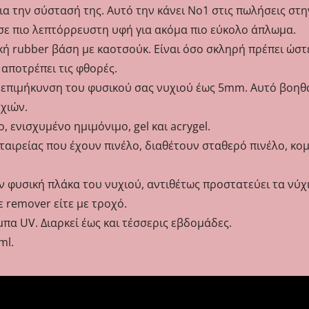
ια την σύστασή της. Αυτό την κάνει Νο1 στις πωλήσεις στ
 σε πιο λεπτόρρευστη υφή για ακόμα πιο εύκολο άπλωμα.
κή rubber βάση με καοτσούκ. Είναι όσο σκληρή πρέπει ώστ
αποτρέπει τις φθορές.
τε επιμήκυνση του φυσικού σας νυχιού έως 5mm. Αυτό βοηθ
χιών.
, ενισχυμένο ημιμόνιμο, gel και acrygel.
εταιρείας που έχουν πινέλο, διαθέτουν σταθερό πινέλο, κο
ην φυσική πλάκα του νυχιού, αντιθέτως προστατεύει τα νύ
ε remover είτε με τροχό.
μπα UV. Διαρκεί έως και τέσσερις εβδομάδες.
ml.