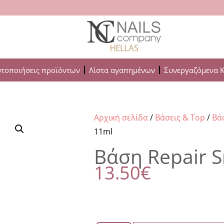
στοποιήσεις προϊόντων
Λίστα αγαπημένων
Συνεργαζόμενα 
Αρχική σελίδα
/
Βάσεις & Top
/
Βά
11ml
Βάση Repair 
13.50
€