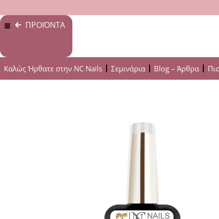
ΠΡΟΪΟΝΤΑ
Καλώς Ήρθατε στην NC Nails
Σεμινάρια
Blog – Άρθρα
Πι