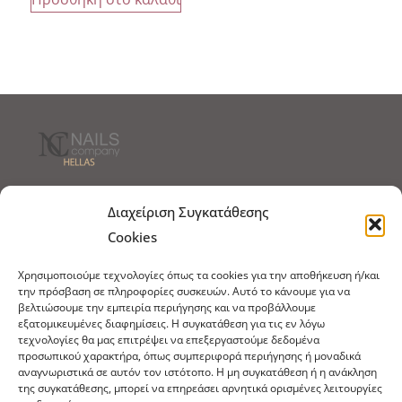
Τρόποι Αποστολής
Τρόποι Πληρωμής
Διαχείριση Συγκατάθεσης
Cookies
Τρόποι Παραγγελίας
Πολιτική Επιστροφών
Χρησιμοποιούμε τεχνολογίες όπως τα cookies για την αποθήκευση ή/και
Πολιτική Cookies
την πρόσβαση σε πληροφορίες συσκευών. Αυτό το κάνουμε για να
βελτιώσουμε την εμπειρία περιήγησης και να προβάλλουμε
Εμπόριο Ειδών Ονυχοπλαστικής, Καλλωπισμού
εξατομικευμένες διαφημίσεις. Η συγκατάθεση για τις εν λόγω
άκρων και αξεσουάρ
τεχνολογίες θα μας επιτρέψει να επεξεργαστούμε δεδομένα
προσωπικού χαρακτήρα, όπως συμπεριφορά περιήγησης ή μοναδικά
τηλ: 213-0415386
αναγνωριστικά σε αυτόν τον ιστότοπο. Η μη συγκατάθεση ή η ανάκληση
info@ncnails.gr
της συγκατάθεσης, μπορεί να επηρεάσει αρνητικά ορισμένες λειτουργίες