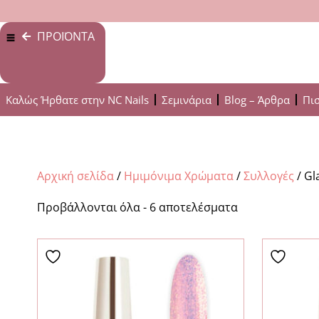
ΠΡΟΪΟΝΤΑ
Καλώς Ήρθατε στην NC Nails
Σεμινάρια
Blog – Άρθρα
Πι
Αρχική σελίδα
/
Ημιμόνιμα Χρώματα
/
Συλλογές
/ Gl
Προβάλλονται όλα - 6 αποτελέσματα