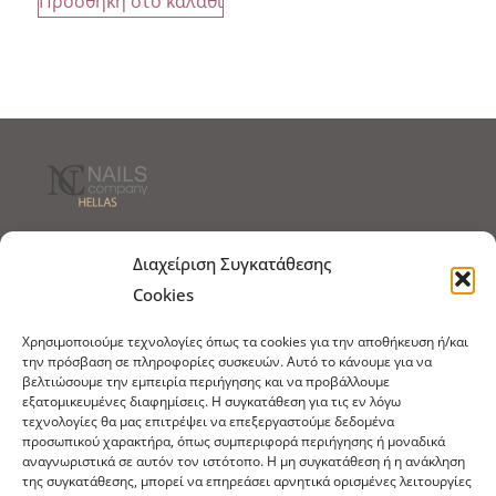
Προσθήκη στο καλάθι
Τρόποι Αποστολής
Τρόποι Πληρωμής
Διαχείριση Συγκατάθεσης
Cookies
Τρόποι Παραγγελίας
Πολιτική Επιστροφών
Χρησιμοποιούμε τεχνολογίες όπως τα cookies για την αποθήκευση ή/και
Πολιτική Cookies
την πρόσβαση σε πληροφορίες συσκευών. Αυτό το κάνουμε για να
βελτιώσουμε την εμπειρία περιήγησης και να προβάλλουμε
Εμπόριο Ειδών Ονυχοπλαστικής, Καλλωπισμού
εξατομικευμένες διαφημίσεις. Η συγκατάθεση για τις εν λόγω
άκρων και αξεσουάρ
τεχνολογίες θα μας επιτρέψει να επεξεργαστούμε δεδομένα
προσωπικού χαρακτήρα, όπως συμπεριφορά περιήγησης ή μοναδικά
τηλ: 213-0415386
αναγνωριστικά σε αυτόν τον ιστότοπο. Η μη συγκατάθεση ή η ανάκληση
info@ncnails.gr
της συγκατάθεσης, μπορεί να επηρεάσει αρνητικά ορισμένες λειτουργίες