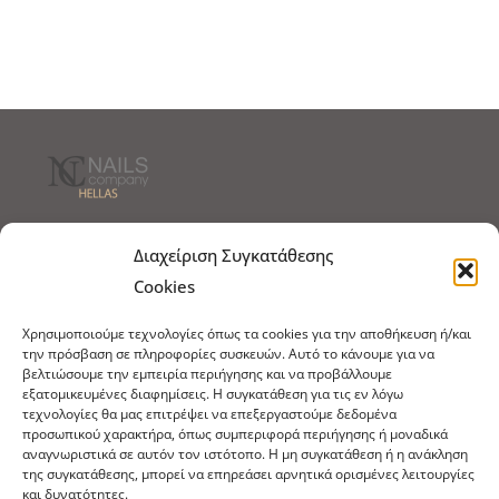
Τρόποι Αποστολής
Τρόποι Πληρωμής
Διαχείριση Συγκατάθεσης
Cookies
Τρόποι Παραγγελίας
Πολιτική Επιστροφών
Χρησιμοποιούμε τεχνολογίες όπως τα cookies για την αποθήκευση ή/και
Πολιτική Cookies
την πρόσβαση σε πληροφορίες συσκευών. Αυτό το κάνουμε για να
βελτιώσουμε την εμπειρία περιήγησης και να προβάλλουμε
Εμπόριο Ειδών Ονυχοπλαστικής, Καλλωπισμού
εξατομικευμένες διαφημίσεις. Η συγκατάθεση για τις εν λόγω
άκρων και αξεσουάρ
τεχνολογίες θα μας επιτρέψει να επεξεργαστούμε δεδομένα
προσωπικού χαρακτήρα, όπως συμπεριφορά περιήγησης ή μοναδικά
τηλ: 213-0415386
αναγνωριστικά σε αυτόν τον ιστότοπο. Η μη συγκατάθεση ή η ανάκληση
της συγκατάθεσης, μπορεί να επηρεάσει αρνητικά ορισμένες λειτουργίες
info@ncnails.gr
και δυνατότητες.