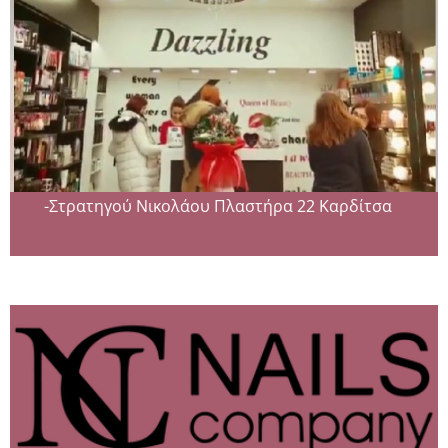
-Στρατηγού Νικολάου Πλαστήρα 22 Καρδίτσα