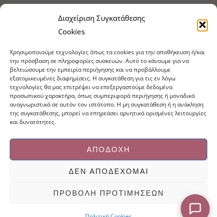
Τρόποι Αποστολής
Τρόποι Πληρωμής
Διαχείριση Συγκατάθεσης
Cookies
Τρόποι Παραγγελίας
Πολιτική Επιστροφών
Χρησιμοποιούμε τεχνολογίες όπως τα cookies για την αποθήκευση ή/και
Πολιτική Cookies
την πρόσβαση σε πληροφορίες συσκευών. Αυτό το κάνουμε για να
βελτιώσουμε την εμπειρία περιήγησης και να προβάλλουμε
Εμπόριο Ειδών Ονυχοπλαστικής, Καλλωπισμού
εξατομικευμένες διαφημίσεις. Η συγκατάθεση για τις εν λόγω
άκρων και αξεσουάρ
τεχνολογίες θα μας επιτρέψει να επεξεργαστούμε δεδομένα
προσωπικού χαρακτήρα, όπως συμπεριφορά περιήγησης ή μοναδικά
τηλ: 213-0415386
αναγνωριστικά σε αυτόν τον ιστότοπο. Η μη συγκατάθεση ή η ανάκληση
info@ncnails.gr
της συγκατάθεσης, μπορεί να επηρεάσει αρνητικά ορισμένες λειτουργίες
και δυνατότητες.
ΑΠΟΔΟΧΉ
ΔΕΝ ΑΠΟΔΈΧΟΜΑΙ
Κατασκευή ιστοσελίδων Mediaspot.gr
ΠΡΟΒΟΛΉ ΠΡΟΤΙΜΉΣΕΩΝ
Πολιτική Cookies