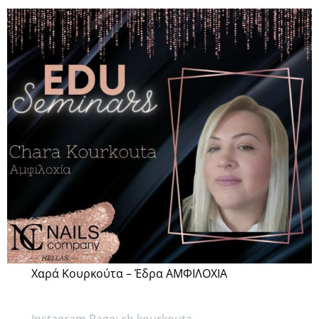
Χαρά Κουρκούτα – Έδρα ΑΜΦΙΛΟΧΙΑ
Instagram Page: ch.kourkouta