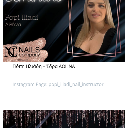
Πόπη Ηλιάδη – Έδρα ΑΘΗΝΑ
Instagram Page: popi_iliadi_nail_instructor